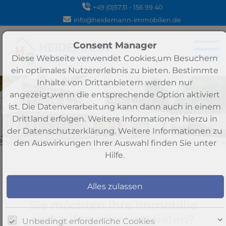
+49 (0)5731 - 156 99 40
info@heidemann-immobilien.de
Consent Manager
Diese Webseite verwendet Cookies,um Besuchern
ein optimales Nutzererlebnis zu bieten. Bestimmte
Inhalte von Drittanbietern werden nur
angezeigt,wenn die entsprechende Option aktiviert
ist. Die Datenverarbeitung kann dann auch in einem
Drittland erfolgen. Weitere Informationen hierzu in
der Datenschutzerklärung. Weitere Informationen zu
den Auswirkungen Ihrer Auswahl finden Sie unter
Hilfe
.
Wir suchen
Sie möchten Ihre Immobilie
verkaufen oder vermieten?
Unbedingt erforderliche Cookies